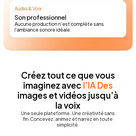
Modèles propulsés
Audio & Voix
Stable Diffusion
Nano Banana
Flux
Imagen
Son professionnel
Seedream
Z Image Turbo
GPT image
Aucune production n'est complète sans
l'ambiance sonore idéale.
Recraft SVG
Ideagram Turbo
Qwen Image
Modèles propulsés
Remove Background
Cartoonify
Iconic Location
Minimax music
Speech
Emoji Maker
Impossible Senarios
Filters
Change Haircut
P Image
Restore Image
Créez tout ce que vous
imaginez avec
l’IA Des
images et vidéos jusqu’à
la voix
Une seule plateforme. Une créativité sans
fin.Concevez, animez et narrez en toute
simplicité.