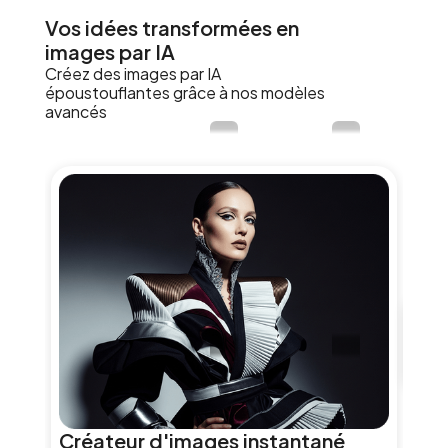
Vos idées transformées en
images par IA
Créez des images par IA
époustouflantes grâce à nos modèles
avancés
Cré
Le de
Créateur d'images instantané